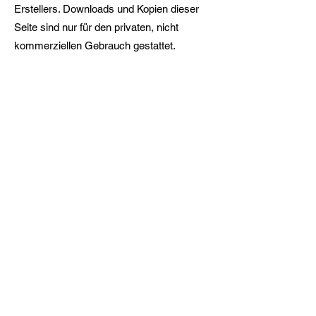
Erstellers. Downloads und Kopien dieser
Seite sind nur für den privaten, nicht
kommerziellen Gebrauch gestattet.
Soweit die Inhalte auf dieser Seite nicht
vom Betreiber erstellt wurden, werden die
Urheberrechte Dritter beachtet.
Insbesondere werden Inhalte Dritter als
solche gekennzeichnet. Sollten Sie
trotzdem auf eine Urheberrechtsverletzung
aufmerksam werden, bitten wir um einen
entsprechenden Hinweis. Bei
Bekanntwerden von Rechtsverletzungen
werden wir derartige Inhalte umgehend
entfernen.
Gstyle GmbH